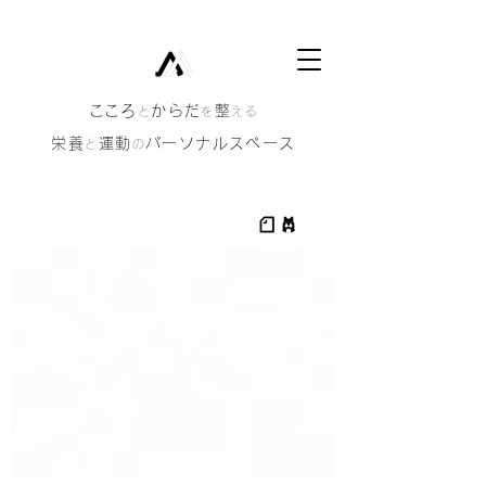
​こころ
からだ
整
と
を
える
栄養
運動
パーソナルスペース
と
の