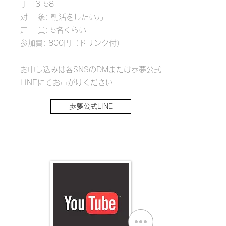
丁目3-58
対 象: 朝活をしたい方
定 員: 5名くらい
参加費: 800円（ドリンク付）
お申し込みは各SNSのDMまたは歩夢公式
LINEにてお声がけください！
歩夢公式LINE