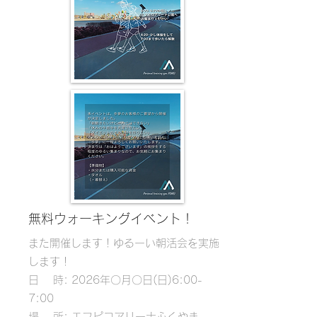
無料ウォーキングイベント！
​また開催します！
ゆるーい朝活会を実施
します！
日 時: 2026年〇月〇日(日)6:00-
7:00
場 所: エフピコアリーナふくやま