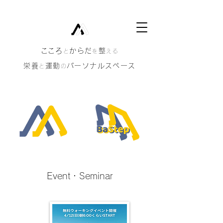
​こころ
からだ
整
と
を
える
栄養
運動
パーソナルスペース
と
の
​Event・Seminar