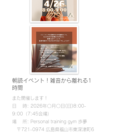
朝読イベント！雑音から離れる1
時間
また開催します！
日 時: 2026年〇月〇日(日)8:00-
9:00（7:45会場）
場 所: Personal training gym 歩夢
〒721-0974 広島県福山市東深津町6