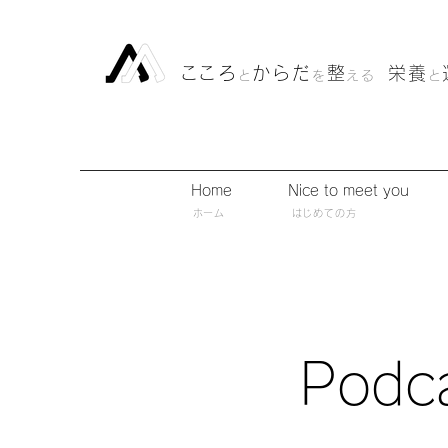
​こころ
からだ
整
栄養
と
を
える
と
Home
Nice to meet you
​ホーム
​はじめての方
Podc