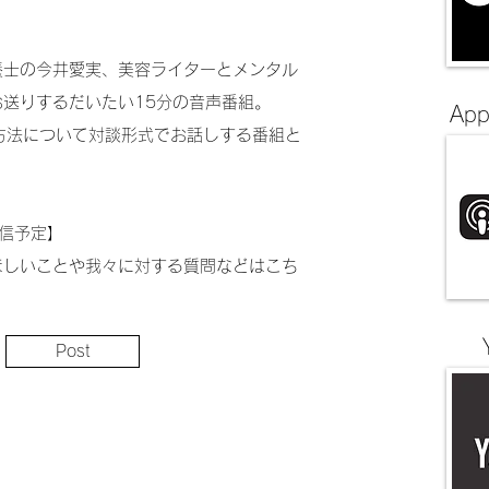
養士の今井愛実、美容ライターとメンタル
送りするだいたい15分の音声番組。
​Ap
方法について対談形式でお話しする番組と
配信予定】
ほしいことや我々に対する質問などはこち
。
Post