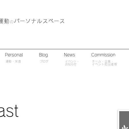
運動
パーソナルスペース
の
Personal
Blog
News
Commission
​運動・栄養
ブログ
​イベント・
チーム・企業・
​お知らせ
イベント担当者様
ast