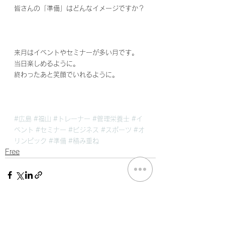
皆さんの「準備」はどんなイメージですか？
来月はイベントやセミナーが多い月です。
当日楽しめるように。
終わったあと笑顔でいれるように。
#広島
#福山
#トレーナー
#管理栄養士
#イ
ベント
#セミナー
#ビジネス
#スポーツ
#オ
リンピック
#準備
#積み重ね
Free