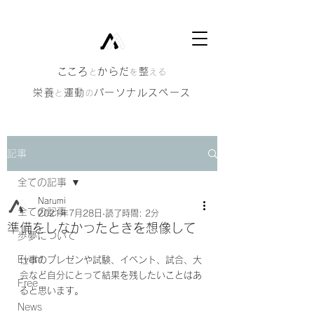
​こころ
からだ
整
と
を
える
栄養
運動
パーソナルスペース
と
の
記事
全ての記事
Narumi
全ての記事
2021年7月28日
読了時間: 2分
準備をしなかったときを想像して
歩夢について
Event
仕事のプレゼンや試験、イベント、試合、大
会など自分にとって結果を残したいことはあ
Free
ると思います。
News