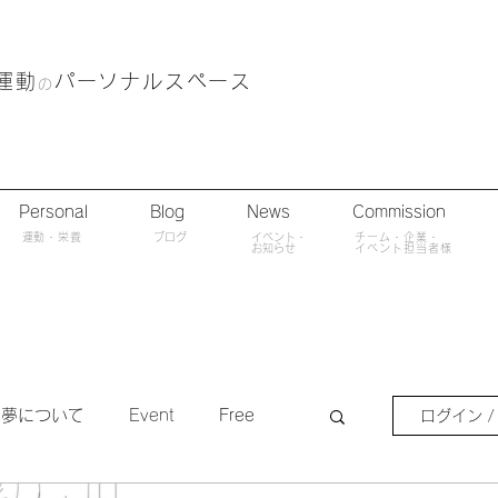
運動
パーソナルスペース
の
Personal
Blog
News
Commission
​運動・栄養
ブログ
​イベント・
チーム・企業・
​お知らせ
イベント担当者様
歩夢について
Event
Free
ログイン /