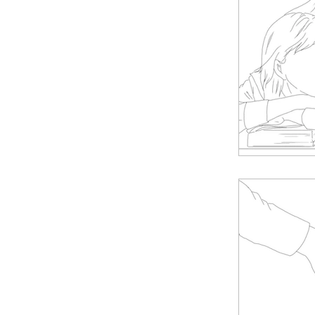
News
H