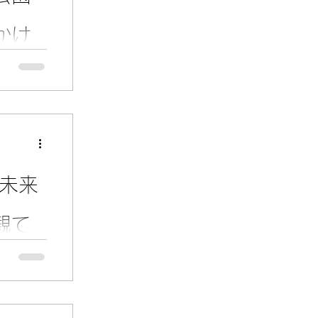
かけ
ろう？」
 未来
観て
事と
ました。