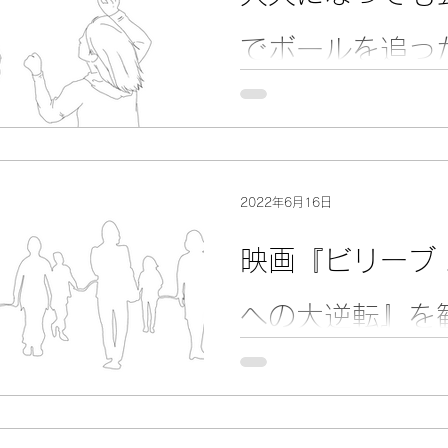
でボールを追っ
ていたい。
「学生と大人の違いはなんだ
2022年6月16日
映画『ビリーブ
への大逆転』を
考えた我々の仕
ジェンダー。
国内の割合について調べてみ