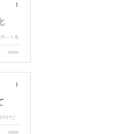
化
ポートを
はり一緒
けたいで
て
者向けに
栄養講
とができ