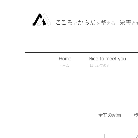
​こころ
からだ
整
栄養
と
を
える
と
Home
Nice to meet you
​ホーム
​はじめての方
全ての記事