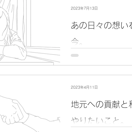
ealth
4koma
2023年7月13日
あの日々の想い
今。
『学生スポーツの環境を変え
2023年4月11日
地元への貢献と
やりたいこと。