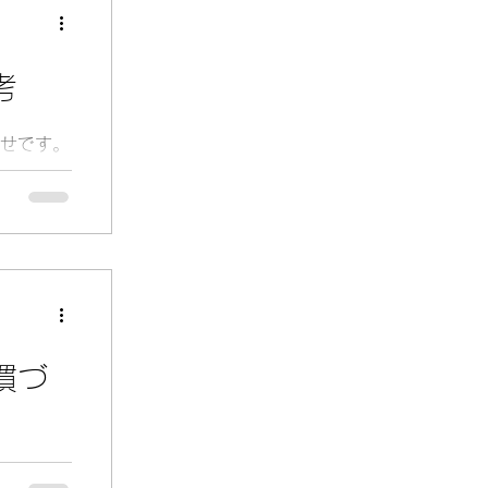
考
せです。
慣づ