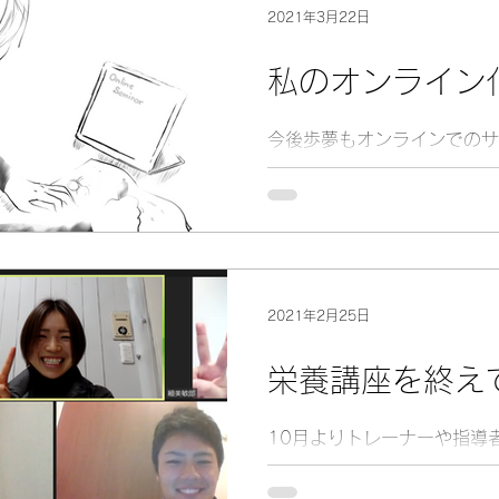
2021年3月22日
私のオンライン
今後歩夢もオンラインでのサ
増やしていく予定ですが、や
の空間でできることもやり続
す。
2021年2月25日
栄養講座を終え
10月よりトレーナーや指導
実施しておりました「歩夢の
座」全5回を無事終了するこ