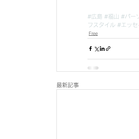
#広島
#福山
#パー
フスタイル
#エッセ
Free
最新記事