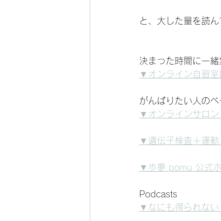
と、大した量を読ん
決まった時間に一緒
▼オンライン自習室
がんばりたい人のベ
▼オンラインサロン B
▼遺伝子検査＋運動
▼歩夢 pomu 公
Podcasts
▼なにも得られない