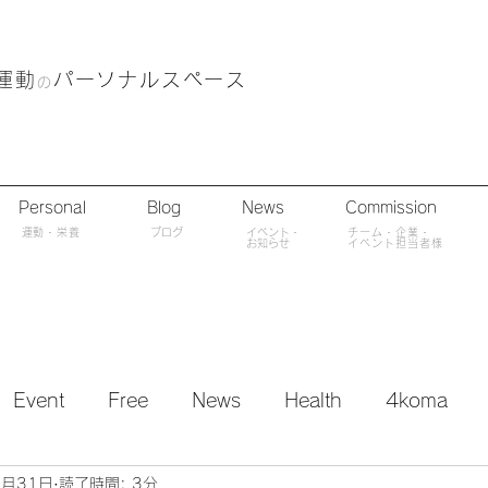
運動
パーソナルスペース
の
Personal
Blog
News
Commission
​運動・栄養
ブログ
​イベント・
チーム・企業・
​お知らせ
イベント担当者様
Event
Free
News
Health
4koma
0月31日
読了時間: 3分