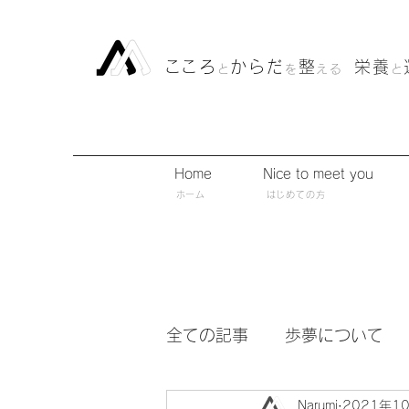
​こころ
からだ
整
栄養
と
を
える
と
Home
Nice to meet you
​ホーム
​はじめての方
全ての記事
歩夢について
Narumi
2021年1