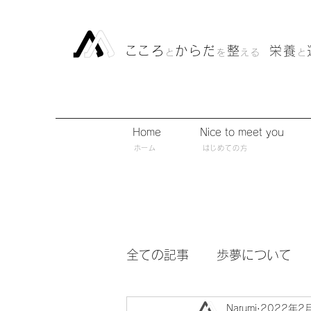
​こころ
からだ
整
栄養
と
を
える
と
Home
Nice to meet you
​ホーム
​はじめての方
全ての記事
歩夢について
Narumi
2022年2