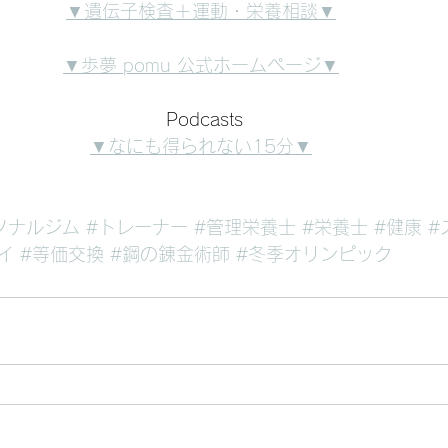
▼遺伝子検査＋運動・栄養相談▼
▼歩夢 pomu 公式ホームページ▼
Podcasts
▼なにも得られない15分▼
ソナルジム
#トレーナー
#管理栄養士
#栄養士
#健康
#
イ
#等価交換
#鋼の錬金術師
#冬季オリンピック