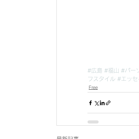
#広島
#福山
#パー
フスタイル
#エッセ
Free