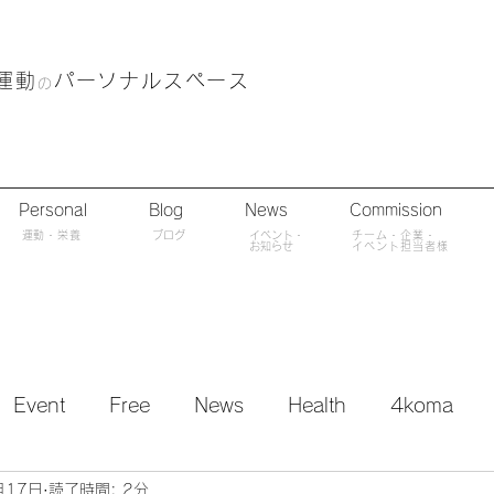
運動
パーソナルスペース
の
Personal
Blog
News
Commission
​運動・栄養
ブログ
​イベント・
チーム・企業・
​お知らせ
イベント担当者様
Event
Free
News
Health
4koma
月17日
読了時間: 2分