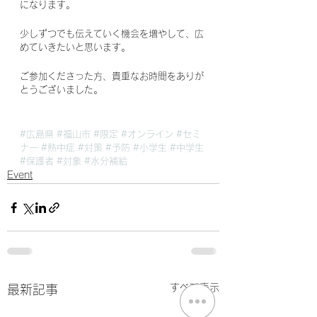
になります。
少しずつでも伝えていく機会を増やして、広
めていきたいと思います。
ご参加くださった方、貴重なお時間をありが
とうございました。
#広島県
#福山市
#限定
#オンライン
#セミ
ナー
#熱中症
#対策
#予防
#小学生
#中学生
#保護者
#対象
#水分補給
Event
すべて表示
最新記事