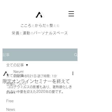
​こころ
からだ
整
と
を
える
栄養
運動
パーソナルスペース
と
の
記事
全ての記事
Narumi
全ての記事
2020年8月21日
読了時間: 1分
限定オンラインセミナーを終えて
歩夢について
コロナウィルスの影響もあり、暑熱順化しき
れない中夏を迎えた2020年の夏です。
Event
Free
News