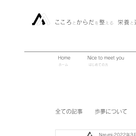
​こころ
からだ
整
栄養
と
を
える
と
Home
Nice to meet you
​ホーム
​はじめての方
全ての記事
歩夢について
Narumi
2022年3