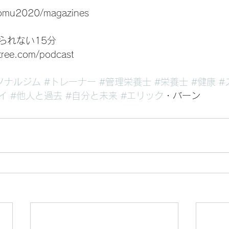
pomu2020/magazines
も得られない15分
tree.com/podcast
ソナルジム
#トレーナー
#管理栄養士
#栄養士
#健康
#
イ
#他人と過去
#自分と未来
#エリック
・バーン