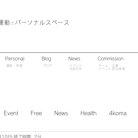
運動
パーソナルスペース
の
Personal
Blog
News
Commission
​運動・栄養
ブログ
​イベント・
チーム・企業・
​お知らせ
イベント担当者様
Event
Free
News
Health
4koma
月10日
読了時間: 2分