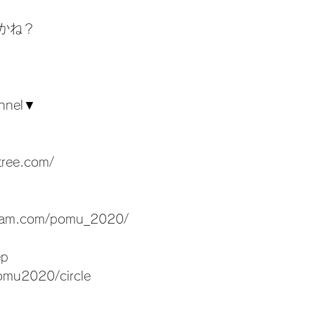
かね？
annel▼
tree.com/
gram.com/pomu_2020/
ep
omu2020/circle