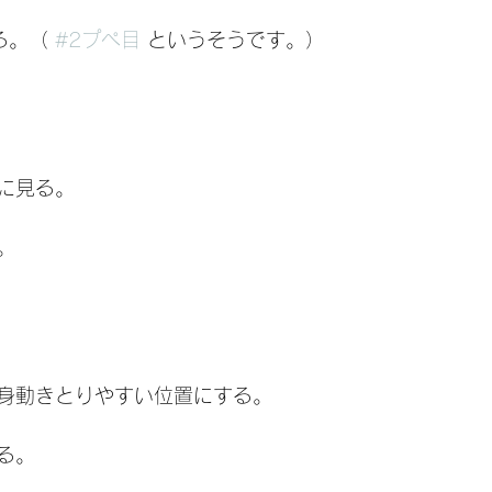
る。（ 
#2プぺ目
 というそうです。）
に見る。
。
身動きとりやすい位置にする。
る。