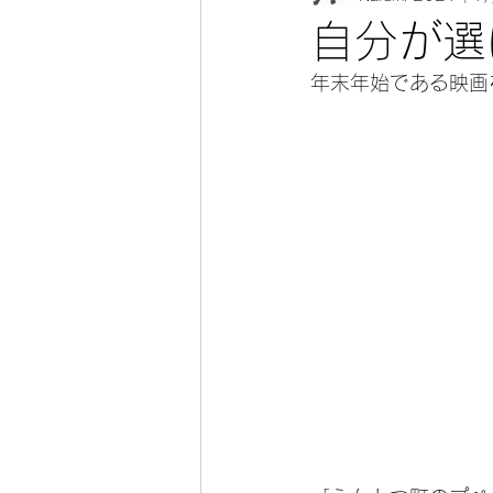
自分が選
年末年始である映画