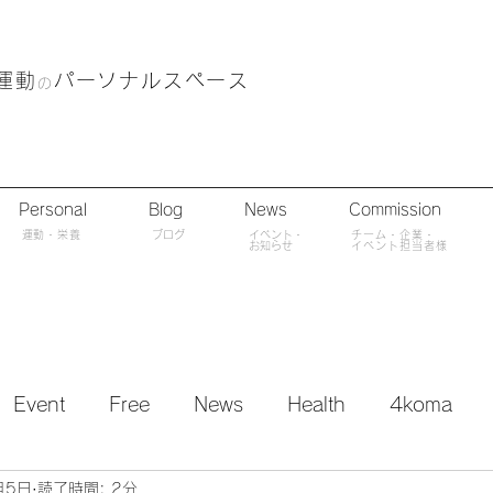
運動
パーソナルスペース
の
Personal
Blog
News
Commission
​運動・栄養
ブログ
​イベント・
チーム・企業・
​お知らせ
イベント担当者様
Event
Free
News
Health
4koma
月5日
読了時間: 2分