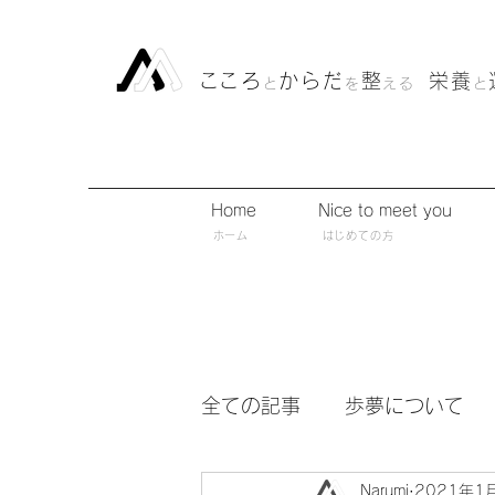
​こころ
からだ
整
栄養
と
を
える
と
Home
Nice to meet you
​ホーム
​はじめての方
全ての記事
歩夢について
Narumi
2021年1