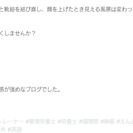
と靴紐を結び直し、顔を上げたとき見える風景は変わっ
くしませんか？
感が強めなブログでした。
トレーナー
#管理栄養士
#栄養士
#調理師
#映画
#えん
海外
#英語