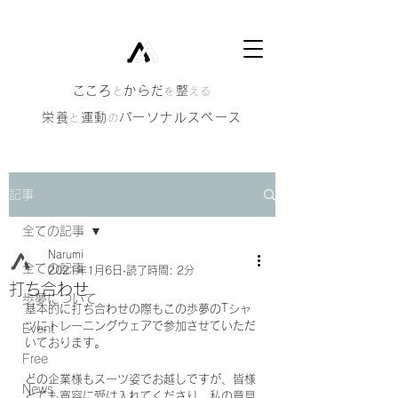
​こころ
からだ
整
と
を
える
栄養
運動
パーソナルスペース
と
の
記事
全ての記事
Narumi
全ての記事
2021年1月6日
読了時間: 2分
打ち合わせ
歩夢について
基本的に打ち合わせの際もこの歩夢のTシャ
ツにトレーニングウェアで参加させていただ
Event
いております。
Free
どの企業様もスーツ姿でお越しですが、皆様
News
とても寛容に受け入れてくださり、私の意見