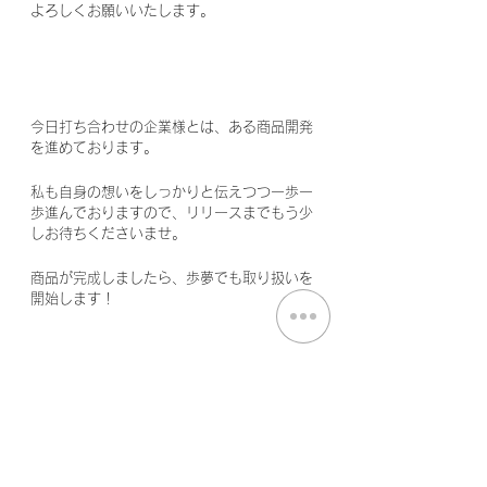
よろしくお願いいたします。
今日打ち合わせの企業様とは、ある商品開発
を進めております。
私も自身の想いをしっかりと伝えつつ一歩一
歩進んでおりますので、リリースまでもう少
しお待ちくださいませ。
商品が完成しましたら、歩夢でも取り扱いを
開始します！
#広島県
#福山市
#トレーナー
#管理栄養士
#栄養士
#調理師
#打ち合わせ
#ミーティン
グ
#商品開発
#企業様
#笑顔
Free