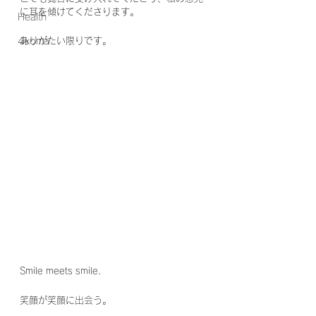
に耳を傾けてくださります。
Health
4koma
ありがたい限りです。
Smile meets smile.
笑顔が笑顔に出会う。