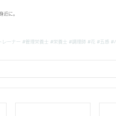
身近に。
トレーナー
#管理栄養士
#栄養士
#調理師
#花
#五感
#