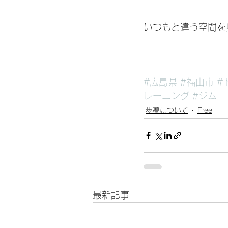
いつもと違う空間を
#広島県
#福山市
#
レーニング
#ジム
歩夢について
Free
最新記事