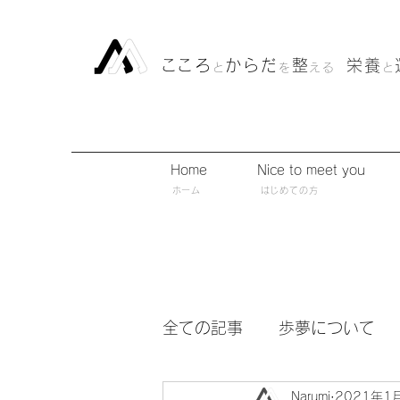
​こころ
からだ
整
栄養
と
を
える
と
Home
Nice to meet you
​ホーム
​はじめての方
全ての記事
歩夢について
Narumi
2021年1