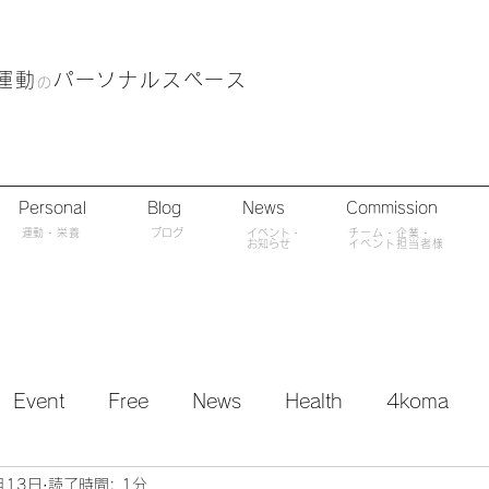
運動
パーソナルスペース
の
Personal
Blog
News
Commission
​運動・栄養
ブログ
​イベント・
チーム・企業・
​お知らせ
イベント担当者様
Event
Free
News
Health
4koma
月13日
読了時間: 1分