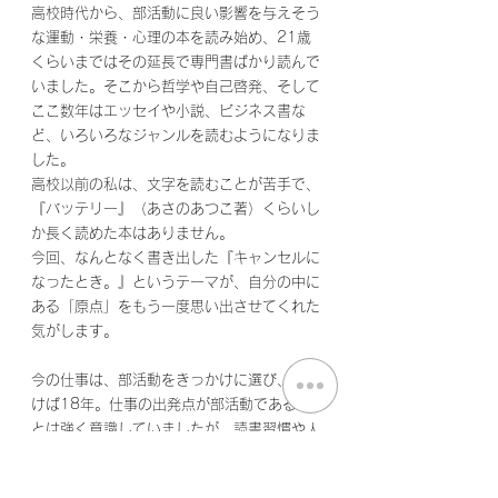
高校時代から、部活動に良い影響を与えそう
な運動・栄養・心理の本を読み始め、21歳
くらいまではその延長で専門書ばかり読んで
いました。そこから哲学や自己啓発、そして
ここ数年はエッセイや小説、ビジネス書な
ど、いろいろなジャンルを読むようになりま
した。
高校以前の私は、文字を読むことが苦手で、
『バッテリー』（あさのあつこ著）くらいし
か長く読めた本はありません。
今回、なんとなく書き出した『キャンセルに
なったとき。』というテーマが、自分の中に
ある「原点」をもう一度思い出させてくれた
気がします。
今の仕事は、部活動をきっかけに選び、気づ
けば18年。仕事の出発点が部活動であるこ
とは強く意識していましたが、読書習慣や人
格の形成にも大きな影響を与えてくれたこと
に、改めて気づかされた時間でした。