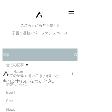
​こころ
からだ
整
と
を
える
栄養
運動
パーソナルスペース
と
の
記事
全ての記事
Narumi
全ての記事
2025年10月26日
読了時間: 5分
キャンセルになったとき。
歩夢について
Event
Free
News