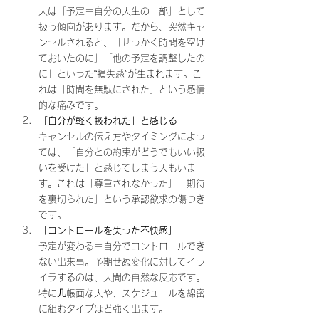
人は「予定＝自分の人生の一部」として
扱う傾向があります。だから、突然キャ
ンセルされると、「せっかく時間を空け
ておいたのに」「他の予定を調整したの
に」といった“損失感”が生まれます。こ
れは「時間を無駄にされた」という感情
的な痛みです。
「自分が軽く扱われた」と感じる
キャンセルの伝え方やタイミングによっ
ては、「自分との約束がどうでもいい扱
いを受けた」と感じてしまう人もいま
す。これは「尊重されなかった」「期待
を裏切られた」という承認欲求の傷つき
です。
「コントロールを失った不快感」
予定が変わる＝自分でコントロールでき
ない出来事。予期せぬ変化に対してイラ
イラするのは、人間の自然な反応です。
特に几帳面な人や、スケジュールを綿密
に組むタイプほど強く出ます。