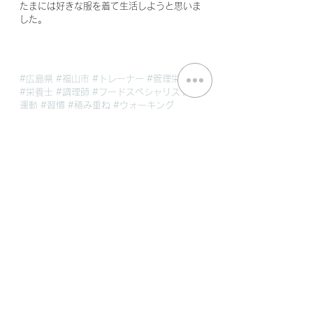
たまには好きな服を着て生活しようと思いま
した。
#広島県
#福山市
#トレーナー
#管理栄養士
#栄養士
#調理師
#フードスペシャリスト
#
運動
#習慣
#積み重ね
#ウォーキング
Free
すべて表示
最新記事