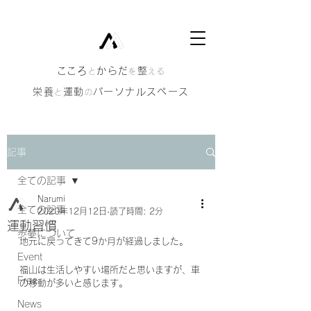
​こころ
からだ
整
と
を
える
栄養
運動
パーソナルスペース
と
の
記事
全ての記事
Narumi
全ての記事
2020年12月12日
読了時間: 2分
運動習慣
歩夢について
地元に戻ってきて9か月が経過しました。
Event
福山は生活しやすい場所だと思いますが、車
Free
の移動が多いと感じます。
News