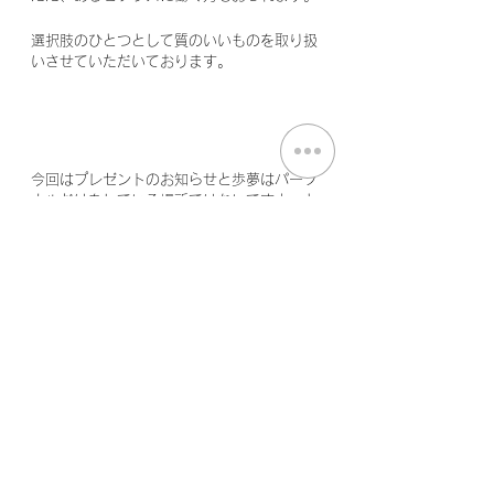
選択肢のひとつとして質のいいものを取り扱
いさせていただいております。
今回はプレゼントのお知らせと歩夢はパーソ
ナルだけをしている場所ではないですよ～と
いうお伝えでした。
#広島県
#福山市
#トレーナー
#管理栄養士
#栄養士
#調理師
#フードスペシャリスト
#
クリスマス
#プレゼント
#サプリメント
#プ
ロテイン
#感謝
#イベント
#大きく変わると
き
News