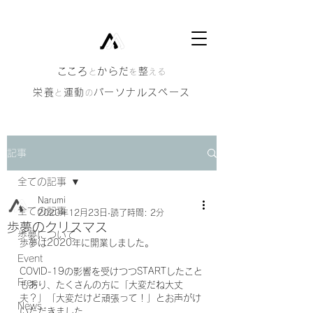
​こころ
からだ
整
と
を
える
栄養
運動
パーソナルスペース
と
の
記事
全ての記事
Narumi
全ての記事
2020年12月23日
読了時間: 2分
歩夢のクリスマス
歩夢について
歩夢は2020年に開業しました。
Event
COVID-19の影響を受けつつSTARTしたこと
Free
もあり、たくさんの方に「大変だね大丈
夫？」「大変だけど頑張って！」とお声がけ
News
いただきました。