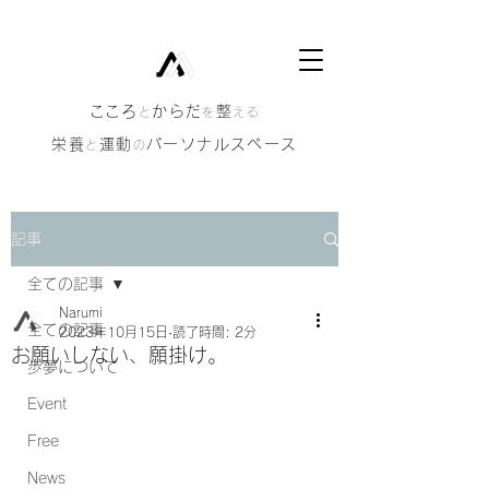
​こころ
からだ
整
と
を
える
栄養
運動
パーソナルスペース
と
の
記事
全ての記事
Narumi
全ての記事
2023年10月15日
読了時間: 2分
お願いしない、願掛け。
歩夢について
Event
Free
News