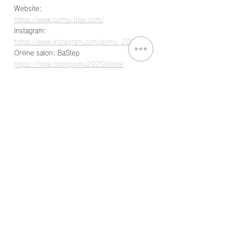
Website:
https://www.pomu-tree.com/
Instagram:
https://www.instagram.com/pomu_2020/
Online salon: BaStep
https://note.com/pomu2020/circle
Podcasts: なにも得られない15分
https://www.pomu-tree.com/podcast
#広島県
#福山市
#パーソナルジム
#トレー
ナー
#管理栄養士
#栄養士
#健康
#スポーツ
#ライフスタイル
#エッセイ
#今日やったこ
と
#運動記録
#朝のルーティン
#朝のルーテ
ィーン
#願掛け
#believe
Free