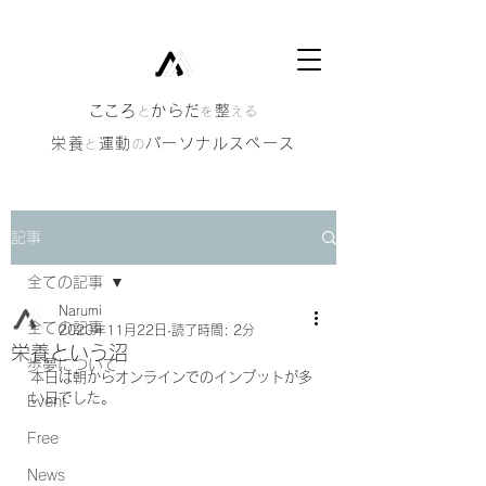
​こころ
からだ
整
と
を
える
栄養
運動
パーソナルスペース
と
の
記事
全ての記事
Narumi
全ての記事
2020年11月22日
読了時間: 2分
栄養という沼
歩夢について
本日は朝からオンラインでのインプットが多
い日でした。
Event
Free
News