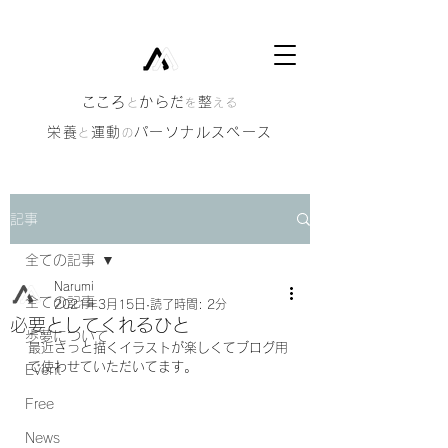
​こころ
からだ
整
と
を
える
栄養
運動
パーソナルスペース
と
の
記事
全ての記事
Narumi
全ての記事
2021年3月15日
読了時間: 2分
必要としてくれるひと
歩夢について
最近さっと描くイラストが楽しくてブログ用
で使わせていただいてます。
Event
Free
News