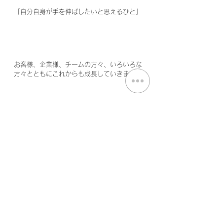
「自分自身が手を伸ばしたいと思えるひと」
お客様、企業様、チームの方々、いろいろな
方々とともにこれからも成長していきます。
．．．文字にするとくそ真面目な感じになる
なぁ。
#広島県
#福山市
#トレーナー
#管理栄養士
#栄養士
#調理師
#運動
#食事
#トレーニン
グ
#パーソナル
#必要
#身体
#こころ
Free