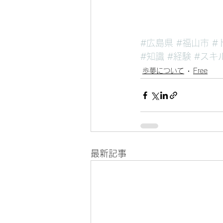
#広島県
#福山市
#
#知識
#経験
#スキ
歩夢について
Free
最新記事