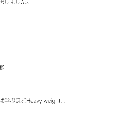
択しました。
野
ほどHeavy weight...