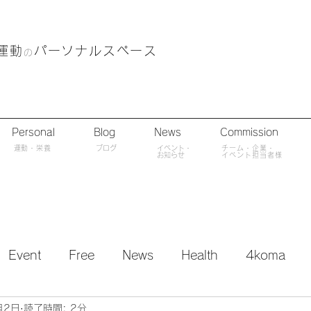
運動
パーソナルスペース
の
Personal
Blog
News
Commission
​運動・栄養
ブログ
​イベント・
チーム・企業・
​お知らせ
イベント担当者様
Event
Free
News
Health
4koma
月2日
読了時間: 2分