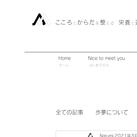
​こころ
からだ
整
栄養
と
を
える
と
Home
Nice to meet you
​ホーム
​はじめての方
全ての記事
歩夢について
Narumi
2021年3